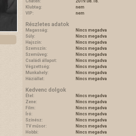
Chaten:
2019.08.18.
Klubtag:
nem
VIP:
nem
Részletes adatok
Magasság:
Nincs megadva
Súly:
Nincs megadva
Hajszín:
Nincs megadva
Szemszín:
Nincs megadva
Szemüveg:
Nincs megadva
Családi állapot:
Nincs megadva
Végzettség:
Nincs megadva
Munkahely:
Nincs megadva
Háziállat:
Nincs megadva
Kedvenc dolgok
Étel:
Nincs megadva
Zene:
Nincs megadva
Film:
Nincs megadva
Író:
Nincs megadva
Színész:
Nincs megadva
TV műsor:
Nincs megadva
Hobbi:
Nincs megadva