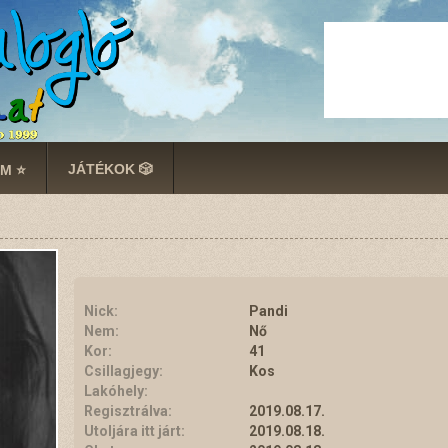
JÁTÉKOK 🎲
M ⭐
Nick:
Pandi
Nem:
Nő
Kor:
41
Csillagjegy:
Kos
Lakóhely:
Regisztrálva:
2019.08.17.
Utoljára itt járt:
2019.08.18.