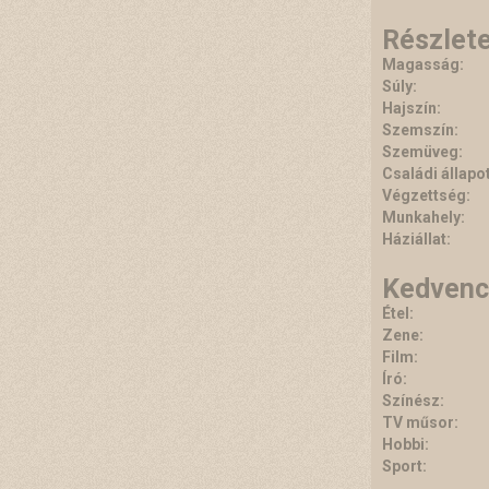
Részlet
Magasság:
Súly:
Hajszín:
Szemszín:
Szemüveg:
Családi állapot
Végzettség:
Munkahely:
Háziállat:
Kedvenc
Étel:
Zene:
Film:
Író:
Színész:
TV műsor:
Hobbi:
Sport: