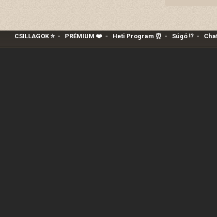
CSILLAGOK ⭐
-
PRÉMIUM ❤️‍
-
Heti Program ⏰
-
Súgó ⁉️
-
Chat