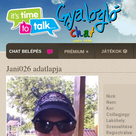
CHAT BELÉPÉS
JÁTÉKOK 🎲
PRÉMIUM ⭐
Jani026 adatlapja
Nick:
Nem:
Kor:
Csillagjegy:
Lakóhely:
Szexualitása:
Regisztrálva: