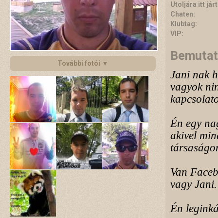
Utoljára itt járt
Chaten:
Klubtag:
VIP:
Bemutat
További fotói ▼
Jani nak h
vagyok nin
kapcsolato
Én egy na
akivel min
társaságom
Van Faceb
vagy Jani.
Én leginká