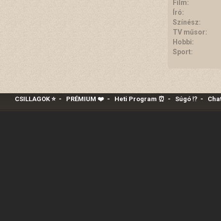
Film:
Író:
Színész:
TV műsor:
Hobbi:
Sport:
CSILLAGOK ⭐
-
PRÉMIUM ❤️‍
-
Heti Program ⏰
-
Súgó ⁉️
-
Chat