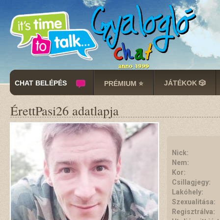
CHAT BELÉPÉS
JÁTÉKOK 🎲
PRÉMIUM ⭐
ÉrettPasi26 adatlapja
Nick:
Nem:
Kor:
Csillagjegy:
Lakóhely:
Szexualitása:
Regisztrálva: