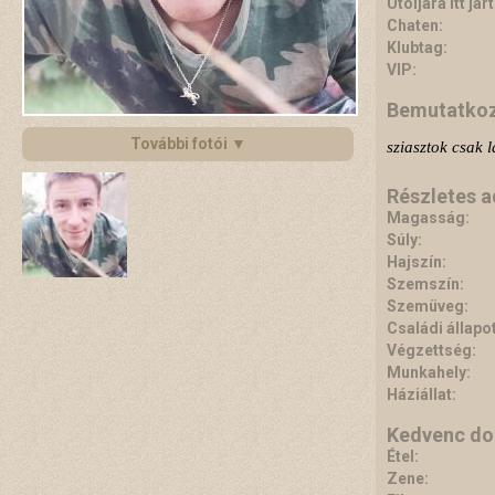
Utoljára itt járt
Chaten:
Klubtag:
VIP:
Bemutatko
További fotói ▼
sziasztok csak 
Részletes 
Magasság:
Súly:
Hajszín:
Szemszín:
Szemüveg:
Családi állapot
Végzettség:
Munkahely:
Háziállat:
Kedvenc do
Étel:
Zene: