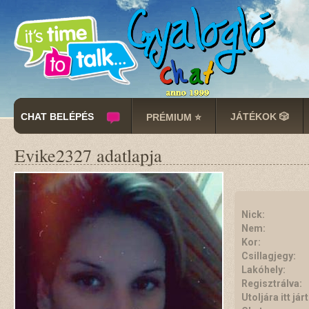
CHAT BELÉPÉS
JÁTÉKOK 🎲
PRÉMIUM ⭐
Evike2327 adatlapja
Nick:
Nem:
Kor:
Csillagjegy:
Lakóhely:
Regisztrálva:
Utoljára itt járt