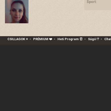
Sport:
CSILLAGOK ⭐
-
PRÉMIUM ❤️‍
-
Heti Program ⏰
-
Súgó ⁉️
-
Chat