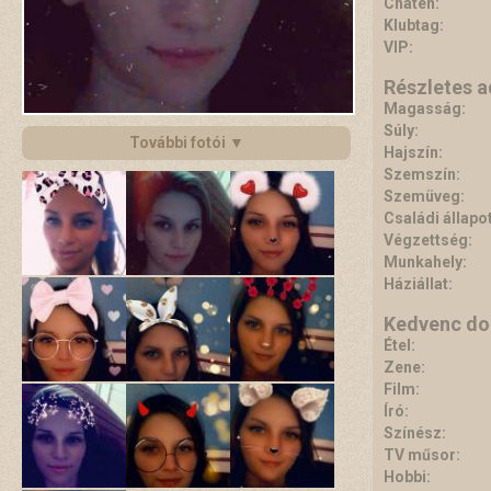
Chaten:
Klubtag:
VIP:
Részletes 
Magasság:
Súly:
További fotói ▼
Hajszín:
Szemszín:
Szemüveg:
Családi állapot
Végzettség:
Munkahely:
Háziállat:
Kedvenc do
Étel:
Zene:
Film:
Író:
Színész:
TV műsor:
Hobbi: