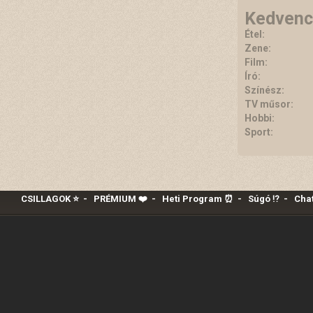
Kedvenc
Étel:
Zene:
Film:
Író:
Színész:
TV műsor:
Hobbi:
Sport:
CSILLAGOK ⭐
-
PRÉMIUM ❤️‍
-
Heti Program ⏰
-
Súgó ⁉️
-
Chat