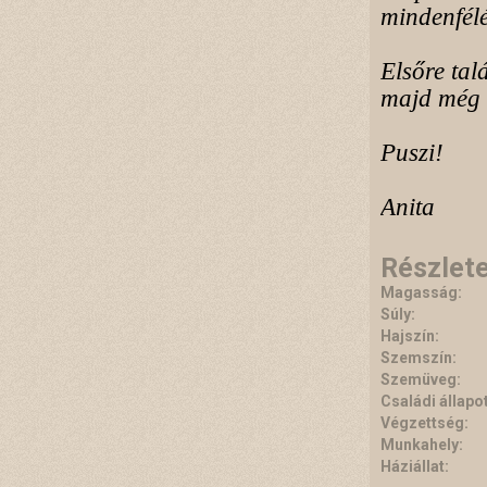
mindenfélé
Elsőre tal
majd még 
Puszi!
Anita
Részlet
Magasság:
Súly:
Hajszín:
Szemszín:
Szemüveg:
Családi állapot
Végzettség:
Munkahely:
Háziállat: