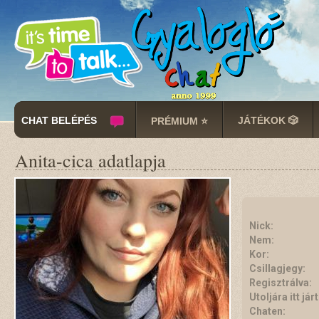
CHAT BELÉPÉS
JÁTÉKOK 🎲
PRÉMIUM ⭐
Anita-cica adatlapja
Nick:
Nem:
Kor:
Csillagjegy:
Regisztrálva:
Utoljára itt járt
Chaten: