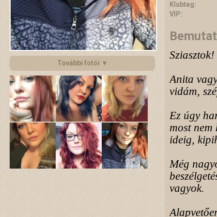
Klubtag:
VIP:
Bemutat
Sziasztok!
További fotói ▼
Anita vagy
vidám, szé
Ez úgy han
most nem 
ideig, kip
Még nagyon
beszélgeté
vagyok.
Alapvetően