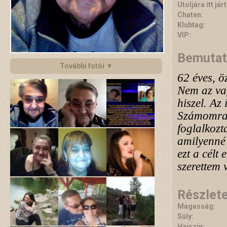
Utoljára itt járt
Chaten:
Klubtag:
VIP:
Bemutat
További fotói ▼
62 éves, ö
Nem az vag
hiszel. Az
Számomra 
foglalkozt
amilyenné 
ezt a célt
szerettem 
Részlet
Magasság:
Súly:
Hajszín: