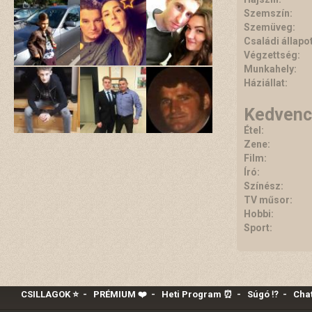
Szemszín:
Szemüveg:
Családi állapot
Végzettség:
Munkahely:
Háziállat:
Kedvenc
Étel:
Zene:
Film:
Író:
Színész:
TV műsor:
Hobbi:
Sport:
CSILLAGOK ⭐
-
PRÉMIUM ❤️‍
-
Heti Program ⏰
-
Súgó ⁉️
-
Chat