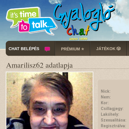
CHAT BELÉPÉS
JÁTÉKOK 🎲
PRÉMIUM ⭐
Amarilisz62 adatlapja
Nick:
Nem:
Kor:
Csillagjegy:
Lakóhely:
Szexualitása:
Regisztrálva: