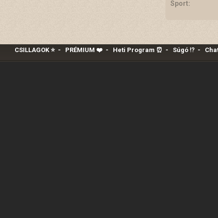
Sport:
CSILLAGOK ⭐
-
PRÉMIUM ❤️‍
-
Heti Program ⏰
-
Súgó ⁉️
-
Chat