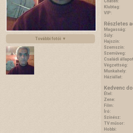
Chaten:
Klubtag:
VIP:
Részletes 
Magasság:
Súly:
További fotói ▼
Hajszín:
Szemszín:
Szemüveg:
Családi állapot
Végzettség:
Munkahely:
Háziállat:
Kedvenc do
Étel:
Zene:
Film:
Író:
Színész:
TV műsor:
Hobbi: