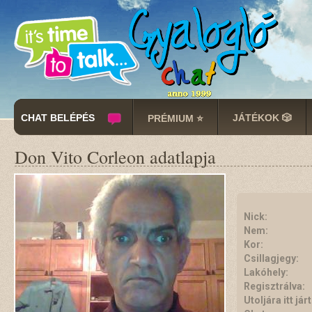
CHAT BELÉPÉS
JÁTÉKOK 🎲
PRÉMIUM ⭐
Don Vito Corleon adatlapja
Nick:
Nem:
Kor:
Csillagjegy:
Lakóhely:
Regisztrálva:
Utoljára itt járt