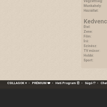
Végzettség:
Munkahely:
Háziállat:
Kedvenc
Étel:
Zene:
Film:
Író:
Színész:
TV műsor:
Hobbi:
Sport:
CSILLAGOK ⭐
-
PRÉMIUM ❤️‍
-
Heti Program ⏰
-
Súgó ⁉️
-
Chat