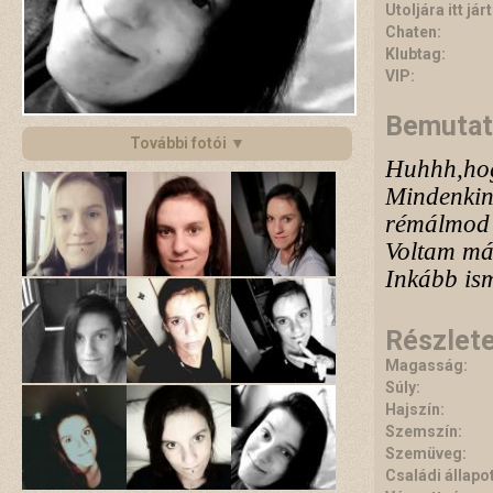
Utoljára itt járt
Chaten:
Klubtag:
VIP:
Bemutat
További fotói ▼
Huhhh,hog
Mindenkin
rémálmod i
Voltam már
Inkább ism
Részlet
Magasság:
Súly:
Hajszín:
Szemszín:
Szemüveg:
Családi állapot