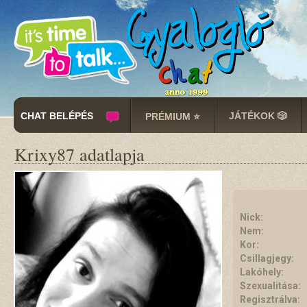
CHAT BELÉPÉS
JÁTÉKOK 🎲
PRÉMIUM ⭐
Krixy87 adatlapja
Nick:
Nem:
Kor:
Csillagjegy:
Lakóhely:
Szexualitása:
Regisztrálva: