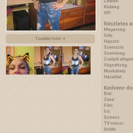
Chaten:
Klubtag:
VIP:
Részletes 
Magasság:
Súly:
További fotói ▼
Hajszín:
Szemszín:
Szemüveg:
Családi állapot
Végzettség:
Munkahely:
Háziállat:
Kedvenc do
Étel:
Zene:
Film:
Író:
Színész:
TV műsor:
Hobbi: