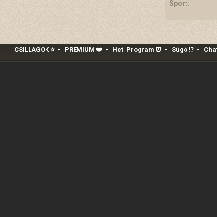
Sport:
CSILLAGOK ⭐
-
PRÉMIUM ❤️‍
-
Heti Program ⏰
-
Súgó ⁉️
-
Chat