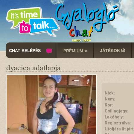
CHAT BELÉPÉS
JÁTÉKOK 🎲
PRÉMIUM ⭐
dyacica adatlapja
Nick:
Nem:
Kor:
Csillagjegy:
Lakóhely:
Regisztrálva:
Utoljára itt járt