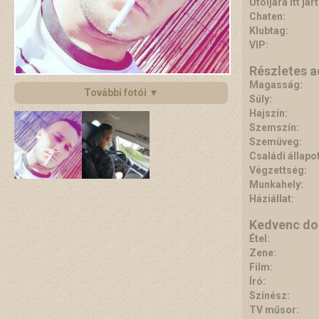
Utoljára itt járt
Chaten:
Klubtag:
VIP:
Részletes 
Magasság:
További fotói ▼
Súly:
Hajszín:
Szemszín:
Szemüveg:
Családi állapot
Végzettség:
Munkahely:
Háziállat:
Kedvenc do
Étel:
Zene:
Film:
Író:
Színész:
TV műsor: