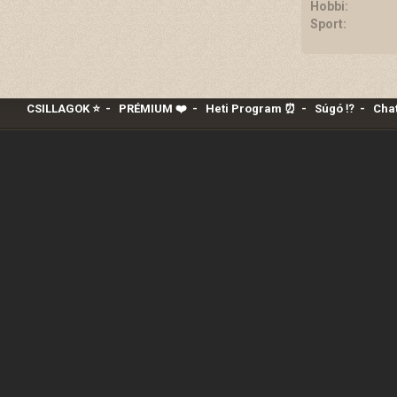
Hobbi:
Sport:
CSILLAGOK ⭐
-
PRÉMIUM ❤️‍
-
Heti Program ⏰
-
Súgó ⁉️
-
Chat