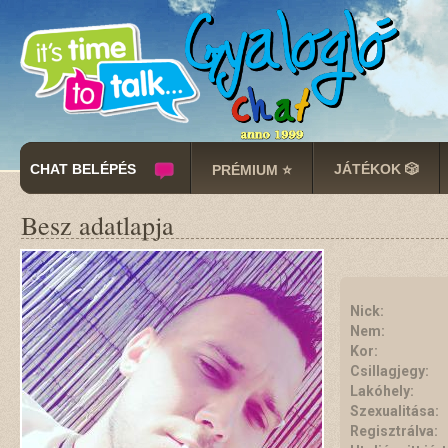
CHAT BELÉPÉS
JÁTÉKOK 🎲
PRÉMIUM ⭐
Besz adatlapja
Nick:
Nem:
Kor:
Csillagjegy:
Lakóhely:
Szexualitása:
Regisztrálva: