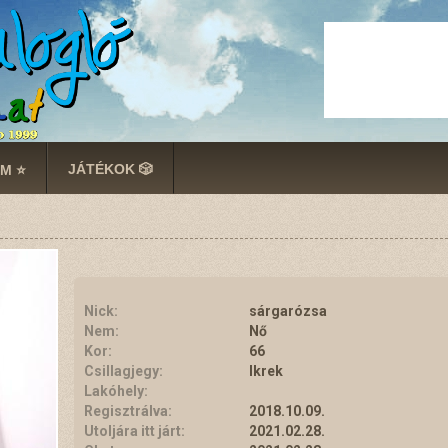
JÁTÉKOK 🎲
M ⭐
Nick:
sárgarózsa
Nem:
Nő
Kor:
66
Csillagjegy:
Ikrek
Lakóhely:
Regisztrálva:
2018.10.09.
Utoljára itt járt:
2021.02.28.