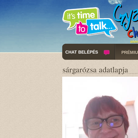
CHAT BELÉPÉS
PRÉMIU
sárgarózsa adatlapja