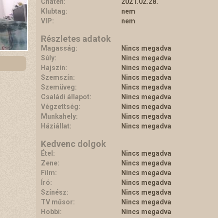
Chaten:
2021.02.28.
Klubtag:
nem
VIP:
nem
Részletes adatok
Magasság:
Nincs megadva
Súly:
Nincs megadva
Hajszín:
Nincs megadva
Szemszín:
Nincs megadva
Szemüveg:
Nincs megadva
Családi állapot:
Nincs megadva
Végzettség:
Nincs megadva
Munkahely:
Nincs megadva
Háziállat:
Nincs megadva
Kedvenc dolgok
Étel:
Nincs megadva
Zene:
Nincs megadva
Film:
Nincs megadva
Író:
Nincs megadva
Színész:
Nincs megadva
TV műsor:
Nincs megadva
Hobbi:
Nincs megadva