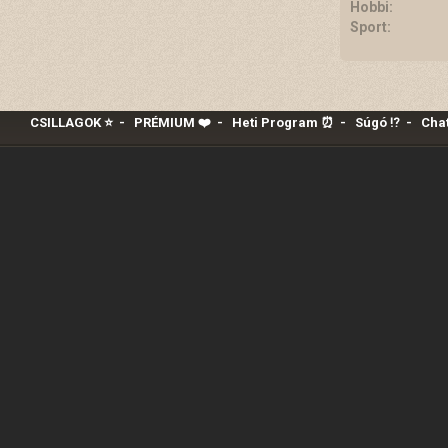
Hobbi:
Sport:
CSILLAGOK ⭐
-
PRÉMIUM ❤️‍
-
Heti Program ⏰
-
Súgó ⁉️
-
Chat