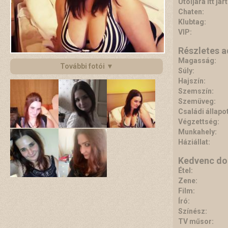
Utoljára itt járt
Chaten:
Klubtag:
VIP:
Részletes 
Magasság:
További fotói ▼
Súly:
Hajszín:
Szemszín:
Szemüveg:
Családi állapot
Végzettség:
Munkahely:
Háziállat:
Kedvenc do
Étel:
Zene:
Film:
Író:
Színész:
TV műsor: