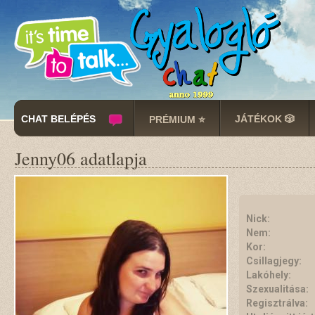
CHAT BELÉPÉS
JÁTÉKOK 🎲
PRÉMIUM ⭐
Jenny06 adatlapja
Nick:
Nem:
Kor:
Csillagjegy:
Lakóhely:
Szexualitása:
Regisztrálva: