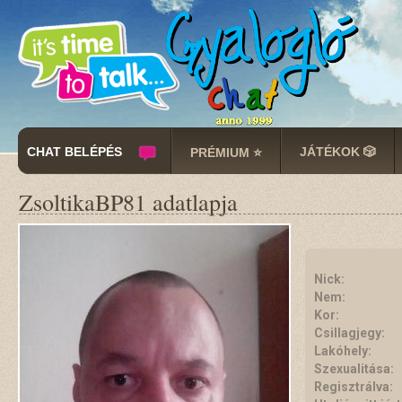
CHAT BELÉPÉS
JÁTÉKOK 🎲
PRÉMIUM ⭐
ZsoltikaBP81 adatlapja
Nick:
Nem:
Kor:
Csillagjegy:
Lakóhely:
Szexualitása:
Regisztrálva: