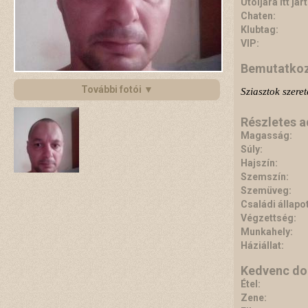
Utoljára itt járt
Chaten:
Klubtag:
VIP:
Bemutatko
További fotói ▼
Sziasztok szere
Részletes 
Magasság:
Súly:
Hajszín:
Szemszín:
Szemüveg:
Családi állapot
Végzettség:
Munkahely:
Háziállat:
Kedvenc do
Étel:
Zene: