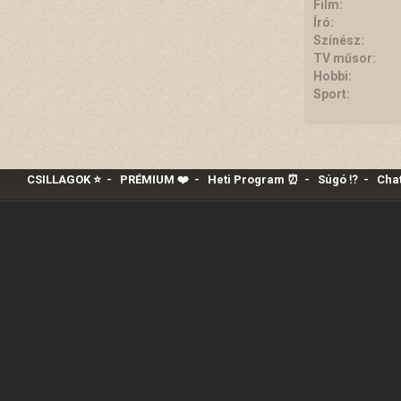
Film:
Író:
Színész:
TV műsor:
Hobbi:
Sport:
CSILLAGOK ⭐
-
PRÉMIUM ❤️‍
-
Heti Program ⏰
-
Súgó ⁉️
-
Chat