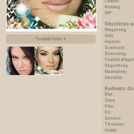
Chaten:
Klubtag:
VIP:
Részletes 
Magasság:
Súly:
További fotói ▼
Hajszín:
Szemszín:
Szemüveg:
Családi állapot
Végzettség:
Munkahely:
Háziállat:
Kedvenc do
Étel:
Zene:
Film:
Író:
Színész:
TV műsor:
Hobbi: