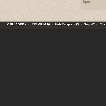
Sport:
CSILLAGOK ⭐
-
PRÉMIUM ❤️‍
-
Heti Program ⏰
-
Súgó ⁉️
-
Chat