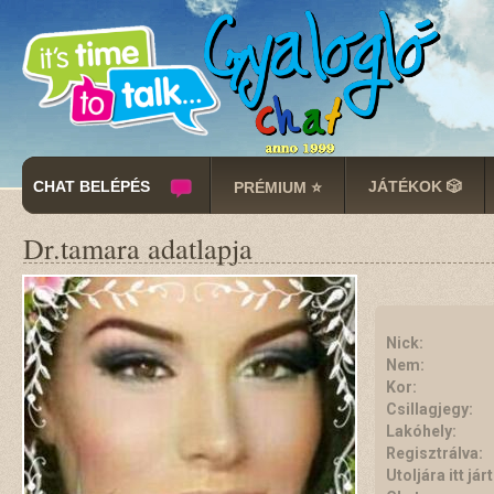
CHAT BELÉPÉS
JÁTÉKOK 🎲
PRÉMIUM ⭐
Dr.tamara adatlapja
Nick:
Nem:
Kor:
Csillagjegy:
Lakóhely:
Regisztrálva:
Utoljára itt járt