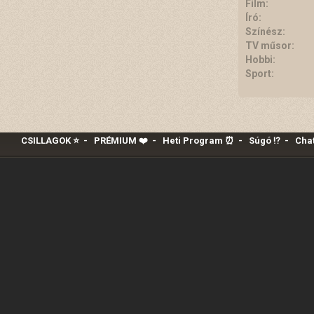
Film:
Író:
Színész:
TV műsor:
Hobbi:
Sport:
CSILLAGOK ⭐
-
PRÉMIUM ❤️‍
-
Heti Program ⏰
-
Súgó ⁉️
-
Chat