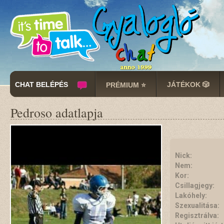
CHAT BELÉPÉS
JÁTÉKOK 🎲
PRÉMIUM ⭐
Pedroso adatlapja
Nick:
Nem:
Kor:
Csillagjegy:
Lakóhely:
Szexualitása:
Regisztrálva: