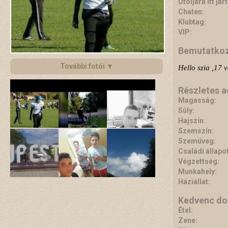
Utoljára itt járt
Chaten:
Klubtag:
VIP:
Bemutatko
További fotói ▼
Hello szia ,17 
Részletes 
Magasság:
Súly:
Hajszín:
Szemszín:
Szemüveg:
Családi állapot
Végzettség:
Munkahely:
Háziállat:
Kedvenc do
Étel:
Zene: